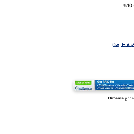
غط هنا
موقع
ClixSense