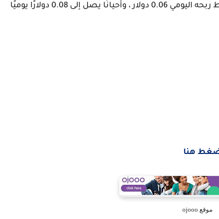
يعمل الموقع الألماني منذ عام 2013 ويبلغ متوسط ​​ربحه اليومي 0.06 دولار ، وأحيانًا يصل إلى 0.08 دولارًا يوميًا
غط هنا
موقع ojooo