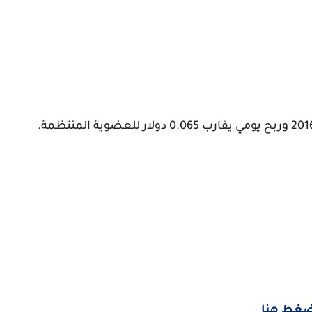
غط هنا