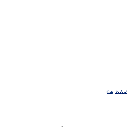
غط هنا