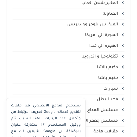
العاب_شحن العاب
العتاوله
الفرق بين بلوجر ووردبريس
الهجرة الي امريكا
الهجرة الي كندا
تكنولوجيا و اندرويد
حكيم بااشا
حكيم باشا
سيارات
فهد البطل
يستخدم الموقع الإلكتروني هذا ملفات
مسلسل المداح
تعريف الارتباط من Google لتقديم خدماته
وتحليل عدد الزيارات. لهذا السبب تتم
مسلسل جعفر العمدة
مشاركة عنوان IP ووكيل المستخدم
مقالات هامة
التابعين لك مع Google بالإضافة إلى