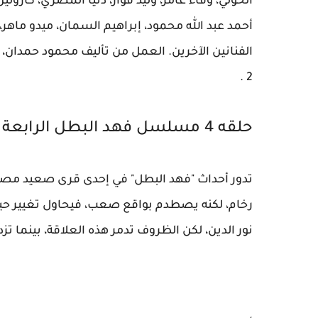
الخولي، وفاء عامر، وليد فواز، دنيا المصري، كار
أحمد عبد الله محمود، إبراهيم السمان، ميدو ماهر
الفنانين الآخرين. العمل من تأليف محمود حمدا
2 .
حلقه 4 مسلسل فهد البطل الرابعة الحلقة 4 .
تدور أحداث "فهد البطل" في إحدى قرى صعيد م
رخام، لكنه يصطدم بواقع صعب، فيحاول تغيير حيا
نور الدين، لكن الظروف تدمر هذه العلاقة، بينما تزدا