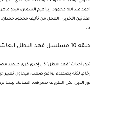
الخولي، وفاء عامر، وليد فواز، دنيا المصري، كار
أحمد عبد الله محمود، إبراهيم السمان، ميدو ماهر
الفنانين الآخرين. العمل من تأليف محمود حمدا
2 .
حلقه 10 مسلسل فهد البطل العاشرة الحلقة 10 .
تدور أحداث "فهد البطل" في إحدى قرى صعيد م
رخام، لكنه يصطدم بواقع صعب، فيحاول تغيير حيا
نور الدين، لكن الظروف تدمر هذه العلاقة، بينما تزدا