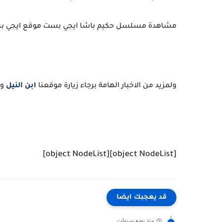
مشاهدة مسلسل حكيم باشا ايجي بست موقع ايجي ب
ولمزيد من الاخبار الهامة برجاء زيارة موقعنا
ابن النيل
وص
[object NodeList]
[object NodeList]
قد يعجبك ايضا
منذ بضع سنوات