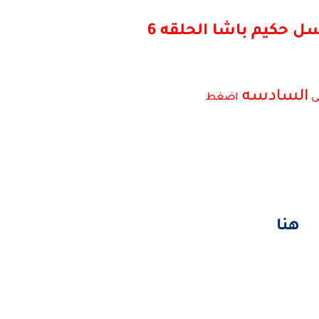
سل
حكيم باشا الحلقه 6
السادسه
ى
اضغط
هنا